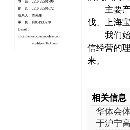
电 话：0510-83501790
主要产品
传 真：0510-83501672
联系人：陈先生
伐、上海
手 机：18051933979
E-mail：
我们始终
info@hellococoachocolate.com
wx-hljx@163.com
信经营的理
来。
相关信息
华体会体
于沪宁