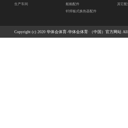
生产车间
船舶配件
其它配
钎焊板式换热器配件
Copyright (c) 2020 华体会体育-华体会体育·（中国）官方网站 All Rig