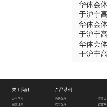
华体会体
于沪宁
华体会体
于沪宁
华体会体
于沪宁
关于我们
产品系列
公司简介
高铁配件
华体会
荣誉证书
汽车配件
官方网
真空泵