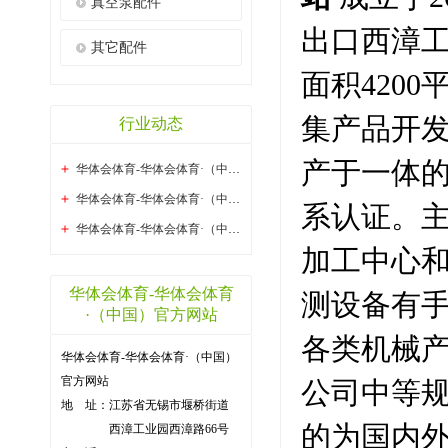
真空泵配件
出口西漳工
其它配件
面积420
集产品开
行业动态
产于一体的
华体会体育-华体会体育·（中国）官方网站 成立于2005年3月，座落于沪宁...
华体会体育-华体会体育·（中国）官方网站 成立于2005年3月，座落于沪宁...
系认证。
华体会体育-华体会体育·（中国）官方网站 成立于2005年3月，座落于沪宁...
加工中心
华体会体育-华体会体育
测设备有
·（中国）官方网站
各类机械
华体会体育-华体会体育·（中国）
官方网站
公司中等规
地 址：江苏省无锡市堰桥街道
的为国内
西漳工业园西漳路66号