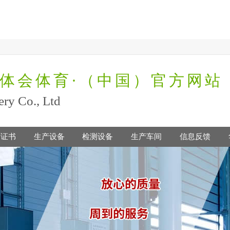
华体会体育·（中国）官方网站
ry Co., Ltd
誉证书
生产设备
检测设备
生产车间
信息反馈