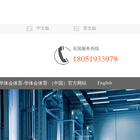
中文版
英文版
全国服务热线
18051933979
English
华体会体育-华体会体育·（中国）官方网站