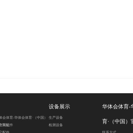
设备展示
华体会体育-
体会体育-华体会体育·（中国）
生产设备
育·（中国）
方网站
空泵配件
检测设备
它配件
联系方式