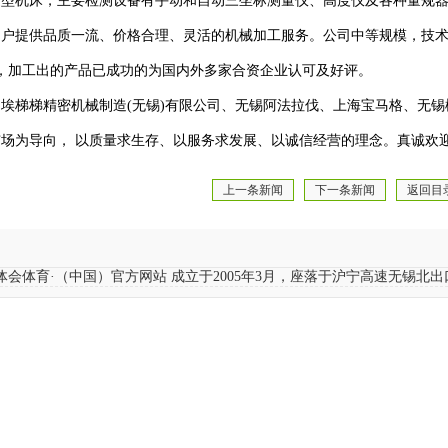
通型机床，主要检测设备有手动和自动三坐标测量仪、高度仪及各种量规
户提供品质一流、价格合理、灵活的机械加工服务。公司中等规模，技术
，加工出的产品已成功的为国内外多家合资企业认可及好评。
梯梯精密机械制造(无锡)有限公司、无锡阿法拉伐、上海宝马格、无锡
导向， 以质量求生存、以服务求发展、以诚信经营的理念。真诚欢迎新
上一条新闻
下一条新闻
返回目
体会体育·（中国）官方网站 成立于2005年3月，座落于沪宁高速无锡北