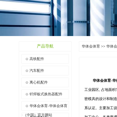
产品导航
华体会体育
>>
华体
高铁配件
汽车配件
华体会体育-
离心机配件
工业园区, 占地面积
钎焊板式换热器配件
密模具的设计和制造、
华体会体育-华体会体育
系认证。主要加工
·（中国）官方网站