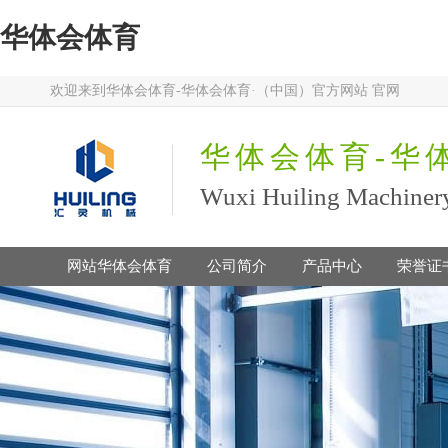
华体会体育
欢迎来到华体会体育-华体会体育·（中国）官方网站 官网
华体会体育-华
Wuxi Huiling Machinery
网站华体会体育
公司简介
产品中心
荣誉证