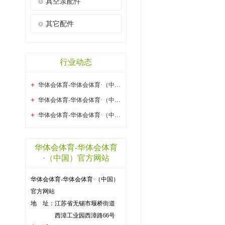
真空泵配件
其它配件
行业动态
华体会体育-华体会体育·（中国）官方网站 成立于2005年3月，座落于沪宁...
华体会体育-华体会体育·（中国）官方网站 成立于2005年3月，座落于沪宁...
华体会体育-华体会体育·（中国）官方网站 成立于2005年3月，座落于沪宁...
华体会体育-华体会体育
·（中国）官方网站
华体会体育-华体会体育·（中国）
官方网站
地 址：江苏省无锡市堰桥街道
西漳工业园西漳路66号