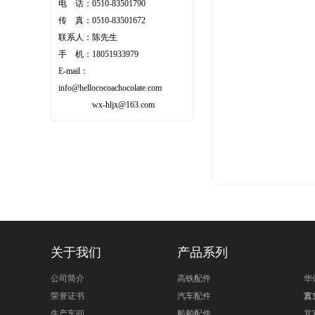
电 话：0510-83501790
传 真：0510-83501672
联系人：陈先生
手 机：18051933979
E-mail：
info@hellococoachocolate.com
wx-hljx@163.com
关于我们
产品系列
公司简介
高铁配件
华
荣誉证书
汽车配件
官
真
生产车间
船舶配件
其