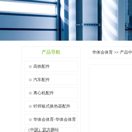
产品导航
华体会体育
>>
产品
高铁配件
汽车配件
离心机配件
钎焊板式换热器配件
华体会体育-华体会体育
·（中国）官方网站