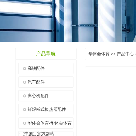
产品导航
华体会体育
>>
产品中心
高铁配件
汽车配件
离心机配件
钎焊板式换热器配件
华体会体育-华体会体育
·（中国）官方网站