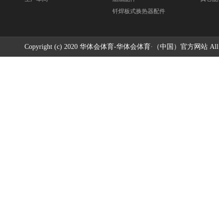
钎焊板式换热器配件
Copyright (c) 2020 华体会体育-华体会体育·（中国）官方网站 All Rig