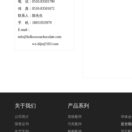
电 话：0510-83501790
传 真：0510-83501672
联系人：陈先生
手 机：18051933979
E-mail：
info@hellococoachocolate.com
wx-hljx@163.com
关于我们
产品系列
公司简介
高铁配件
华体会
荣誉证书
汽车配件
官方网
真空泵
生产车间
船舶配件
其它配