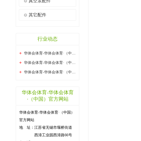
真空泵配件
其它配件
行业动态
华体会体育-华体会体育·（中国）官方网站 成立于2005年3月，座落于沪宁...
华体会体育-华体会体育·（中国）官方网站 成立于2005年3月，座落于沪宁...
华体会体育-华体会体育·（中国）官方网站 成立于2005年3月，座落于沪宁...
华体会体育-华体会体育
·（中国）官方网站
华体会体育-华体会体育·（中国）
官方网站
地 址：江苏省无锡市堰桥街道
西漳工业园西漳路66号