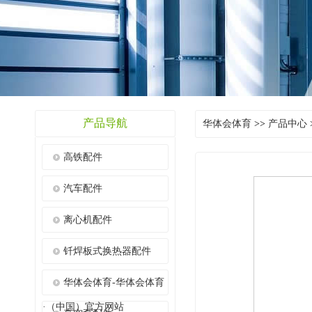
产品导航
华体会体育
>>
产品中心
高铁配件
汽车配件
离心机配件
钎焊板式换热器配件
华体会体育-华体会体育
·（中国）官方网站