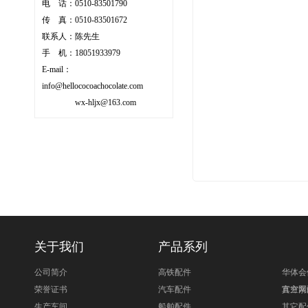
电 话：0510-83501790
传 真：0510-83501672
联系人：陈先生
手 机：18051933979
E-mail：
info@hellococoachocolate.com
wx-hljx@163.com
关于我们
产品系列
公司简介
高铁配件
华体会
荣誉证书
汽车配件
官方网
真空泵
生产车间
船舶配件
其它配