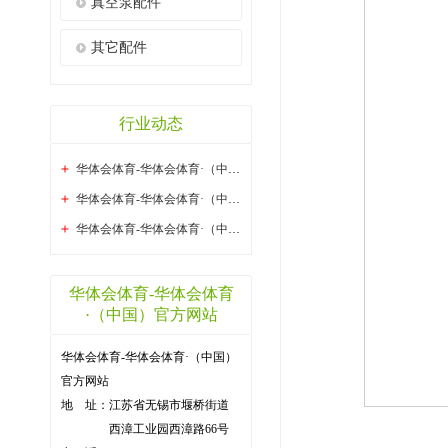
真空泵配件
其它配件
行业动态
华体会体育-华体会体育·（中国）官方网站 成立于2005年3月，座落于沪宁...
华体会体育-华体会体育·（中国）官方网站 成立于2005年3月，座落于沪宁...
华体会体育-华体会体育·（中国）官方网站 成立于2005年3月，座落于沪宁...
华体会体育-华体会体育
·（中国）官方网站
华体会体育-华体会体育·（中国）
官方网站
地 址：江苏省无锡市堰桥街道
西漳工业园西漳路66号