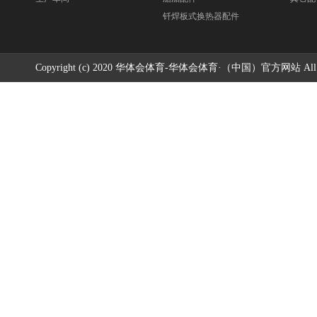
钎焊板式换热器配件
Copyright (c) 2020 华体会体育-华体会体育·（中国）官方网站 All Rig