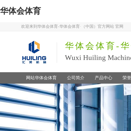
华体会体育
欢迎来到华体会体育-华体会体育·（中国）官方网站 官网
华体会体育-
Wuxi Huiling Machine
网站华体会体育
公司简介
产品中心
荣