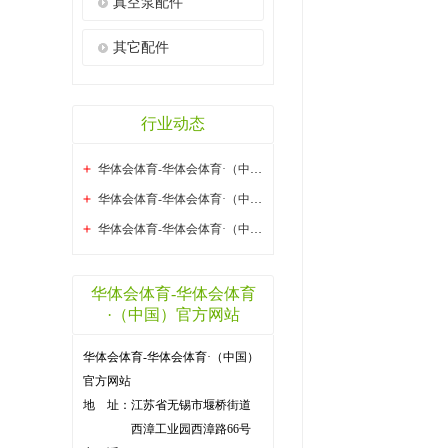
真空泵配件
其它配件
行业动态
华体会体育-华体会体育·（中国）官方网站 成立于2005年3月，座落于沪宁...
华体会体育-华体会体育·（中国）官方网站 成立于2005年3月，座落于沪宁...
华体会体育-华体会体育·（中国）官方网站 成立于2005年3月，座落于沪宁...
华体会体育-华体会体育
·（中国）官方网站
华体会体育-华体会体育·（中国）
官方网站
地 址：江苏省无锡市堰桥街道
西漳工业园西漳路66号