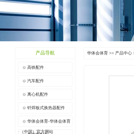
产品导航
华体会体育
>>
产品中心
高铁配件
汽车配件
离心机配件
钎焊板式换热器配件
华体会体育-华体会体育
·（中国）官方网站