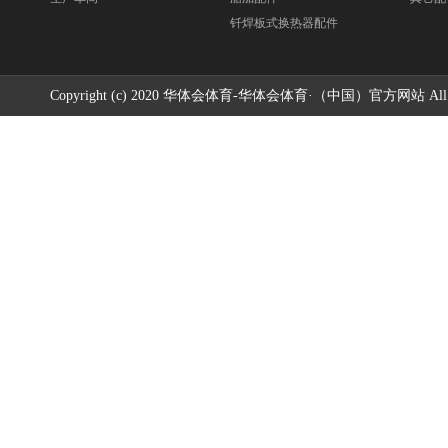
钎焊板式换热器配件
Copyright (c) 2020 华体会体育-华体会体育·（中国）官方网站 All Rig